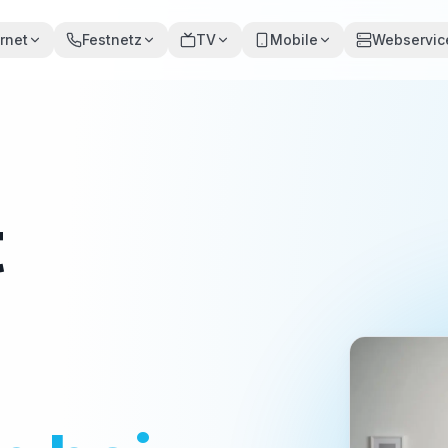
ernet
Festnetz
TV
Mobile
Webservic
t