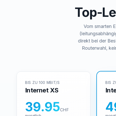
Top-Le
Vom smarten Ei
(leitungsabhängi
direkt bei der Be
Routerwahl, kei
BIS ZU 100 MBIT/S
BIS Z
Internet XS
Int
39.95
4
CHF
monatlich
monat