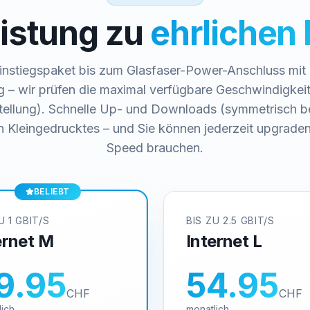
istung zu
ehrlichen 
nstiegspaket bis zum Glasfaser-Power-Anschluss mit b
g – wir prüfen die maximal verfügbare Geschwindigkeit
stellung). Schnelle Up- und Downloads (symmetrisch bei
n Kleingedrucktes – und Sie können jederzeit upgrade
Speed brauchen.
BELIEBT
U 1 GBIT/S
BIS ZU 2.5 GBIT/S
ernet M
Internet L
9.95
54.95
CHF
CHF
lich
monatlich