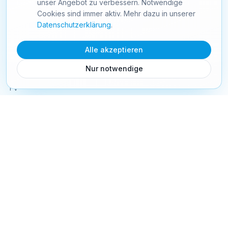
unser Angebot zu verbessern. Notwendige
info@starnet24.com
Cookies sind immer aktiv. Mehr dazu in unserer
Schweiz
Datenschutzerklärung
.
Alle akzeptieren
PRODUKTE
Nur notwendige
Internet
TV
Mobile
Festnetz
Webhosting
Webseiten
TV Senderliste
TV Box
Mobile Tarife
SIM Aktivierung