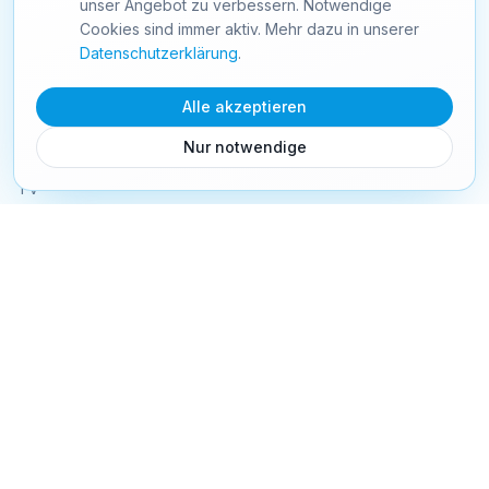
unser Angebot zu verbessern. Notwendige
info@starnet24.com
Cookies sind immer aktiv. Mehr dazu in unserer
Schweiz
Datenschutzerklärung
.
Alle akzeptieren
PRODUKTE
Nur notwendige
Internet
TV
Mobile
Festnetz
Webhosting
Webseiten
TV Senderliste
TV Box
Mobile Tarife
SIM Aktivierung