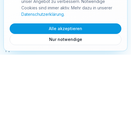
unser Angebot zu verbessern. Notwendige
info@starnet24.com
Cookies sind immer aktiv. Mehr dazu in unserer
Schweiz
Datenschutzerklärung
.
Alle akzeptieren
PRODUKTE
Nur notwendige
Internet
TV
Mobile
Festnetz
Webhosting
Webseiten
TV Senderliste
TV Box
Mobile Tarife
SIM Aktivierung