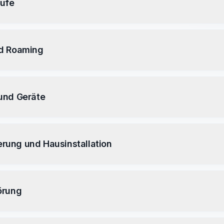
rufe
nd Roaming
und Geräte
ierung und Hausinstallation
örung