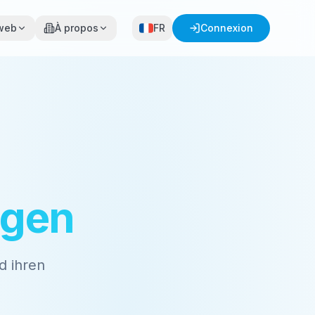
 web
À propos
FR
Connexion
ngen
d ihren