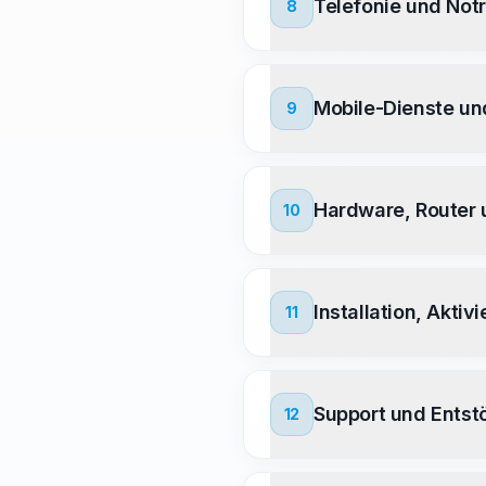
Telefonie und Not
8
Mobile-Dienste u
9
Hardware, Router 
10
Installation, Aktiv
11
Support und Entst
12