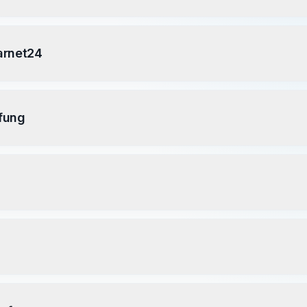
arnet24
fung