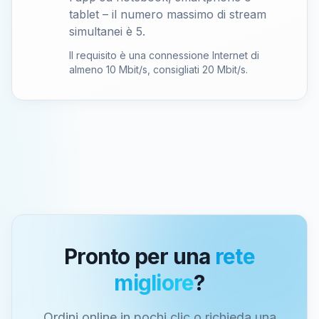
tablet – il numero massimo di stream
simultanei è 5.
Il requisito è una connessione Internet di
almeno 10 Mbit/s, consigliati 20 Mbit/s.
Pronto per una
rete
migliore
?
Ordini online in pochi clic o richieda una