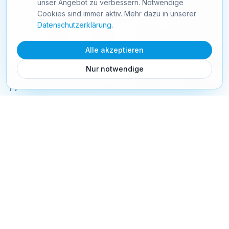
unser Angebot zu verbessern. Notwendige
info@starnet24.com
Cookies sind immer aktiv. Mehr dazu in unserer
Schweiz
Datenschutzerklärung
.
Alle akzeptieren
PRODUKTE
Nur notwendige
Internet
TV
Mobile
Festnetz
Webhosting
Webseiten
TV Senderliste
TV Box
Mobile Tarife
SIM Aktivierung